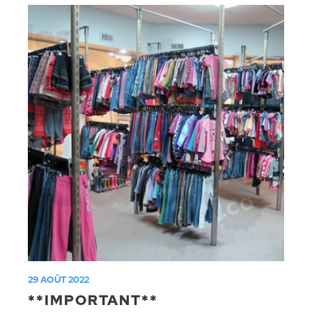
29 AOÛT 2022
**IMPORTANT**