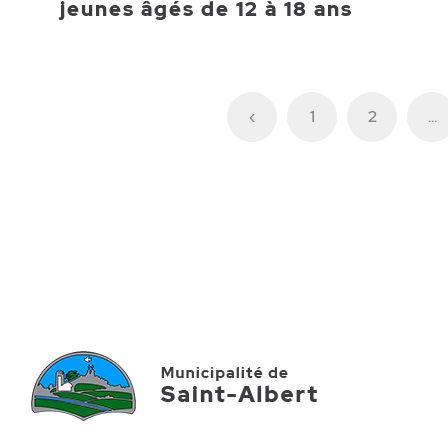
jeunes âgés de 12 à 18 ans
‹
1
2
...