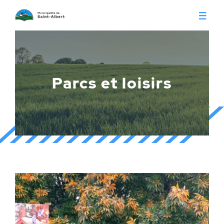
Vivre à Saint-Albert
Infos pratiques
Parcs et loisirs
Citoyens
Conseil municipal
Séances du conseil
Calendrier municipal
Appels d'offre
Publications
Avis publics
Histoire
Communiqués
Contact
Gestion des déchets
Membres
Parcs et loisirs