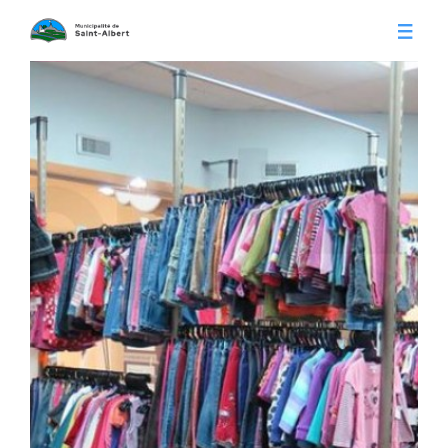
Vivre à Saint-Albert
Infos pratiques
Citoyens
Conseil municipal
Séances du conseil
Calendrier municipal
Appels d'offre
Publications
Avis publics
Histoire
Communiqués
Contact
Gestion des déchets
Membres
Parcs et loisirs