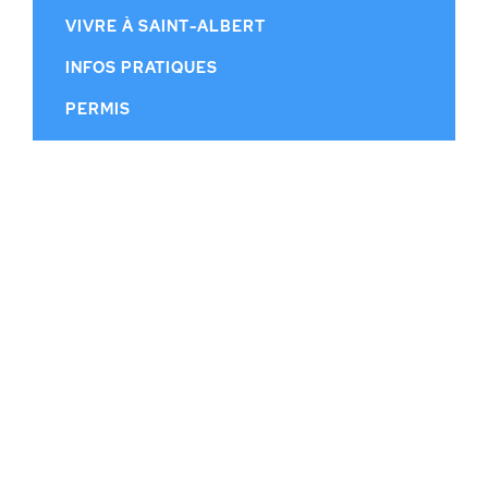
VIVRE À SAINT-ALBERT
INFOS PRATIQUES
PERMIS
CONSEIL MUNICIPAL
CALENDRIER MUNICIPAL
PUBLICATIONS
HISTOIRE
CONTACT
© MUNICIPALITÉ DE SAINT-ALBERT |
RÉALISATION WEB DGK.CA