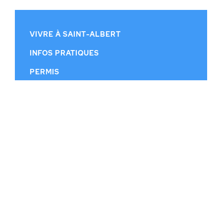
VIVRE À SAINT-ALBERT
INFOS PRATIQUES
PERMIS
CONSEIL MUNICIPAL
CALENDRIER MUNICIPAL
PUBLICATIONS
HISTOIRE
CONTACT
© MUNICIPALITÉ DE SAINT-ALBERT |
RÉALISATION WEB DGK.CA