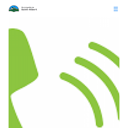
Vivre à Saint-Albert
Infos pratiques
Citoyens
Conseil municipal
Séances du conseil
Calendrier municipal
Appels d'offre
Publications
Avis publics
Histoire
Communiqués
Contact
Gestion des déchets
Membres
Parcs et loisirs