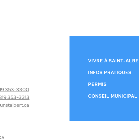
VIVRE À SAINT-ALB
INFOS PRATIQUES
PERMIS
19 353-3300
CONSEIL MUNICIPAL
819 353-3313
nstalbert.ca
CA