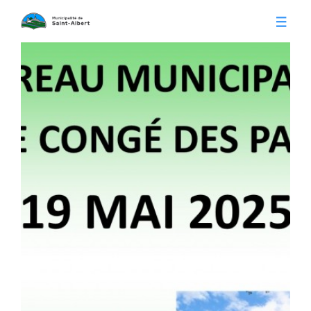
Vivre à Saint-Albert
Infos pratiques
Citoyens
Conseil municipal
Séances du conseil
Calendrier municipal
Appels d'offre
Publications
Avis publics
Histoire
Communiqués
Contact
Gestion des déchets
Membres
Parcs et loisirs