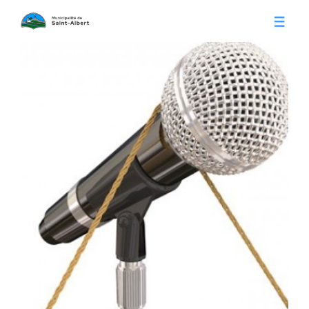
Vivre à Saint-Albert
Infos pratiques
Citoyens
Conseil municipal
Séances du conseil
Calendrier municipal
Appels d'offre
Publications
Avis publics
Histoire
Communiqués
Contact
Gestion des déchets
Membres
Parcs et loisirs