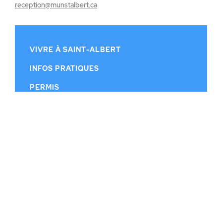
reception@munstalbert.ca
VIVRE À SAINT-ALBERT
INFOS PRATIQUES
PERMIS
CONSEIL MUNICIPAL
CALENDRIER MUNICIPAL
PUBLICATIONS
HISTOIRE
CONTACT