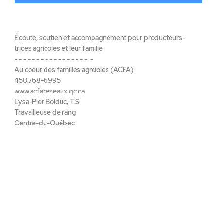
Écoute, soutien et accompagnement pour producteurs-
trices agricoles et leur famille
- - - - - - - - - - - - - - - - - -
Au coeur des familles agrcioles (ACFA)
450.768-6995
www.acfareseaux.qc.ca
Lysa-Pier Bolduc, T.S.
Travailleuse de rang
Centre-du-Québec