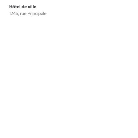
Hôtel de ville
1245, rue Principale
Saint-Albert (Québec) J0A 1E0
Téléphone :
819 353-3300
Télécopieur :
819 353-3313
reception@munstalbert.ca
VIVRE À SAINT-ALBERT
INFOS PRATIQUES
PERMIS
CONSEIL MUNICIPAL
CALENDRIER MUNICIPAL
PUBLICATIONS