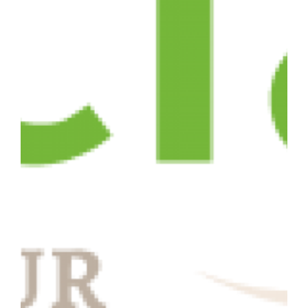
Parc canin
Réglementation
Santé & sécurité
Travaux publics