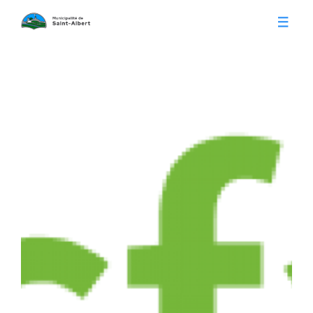
Vivre à Saint-Albert
Infos pratiques
Citoyens
Conseil municipal
Séances du conseil
Calendrier municipal
Appels d'offre
Publications
Avis publics
Histoire
Communiqués
Contact
Gestion des déchets
Membres
Parcs et loisirs