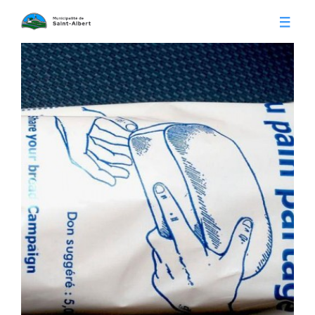
Vivre à Saint-Albert
Infos pratiques
Citoyens
Conseil municipal
Séances du conseil
Calendrier municipal
Appels d'offre
Publications
Avis publics
Histoire
Communiqués
Contact
Gestion des déchets
Membres
Parcs et loisirs