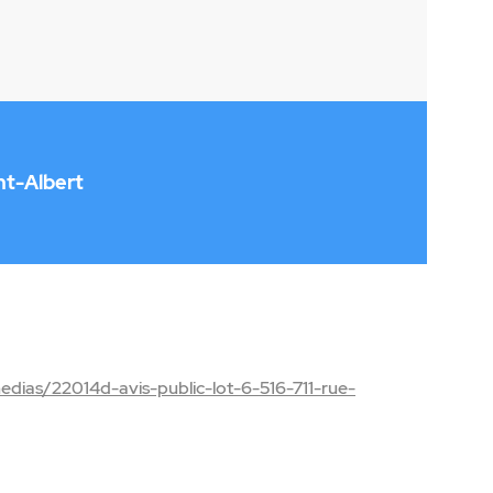
nt-Albert
dias/22014d-avis-public-lot-6-516-711-rue-