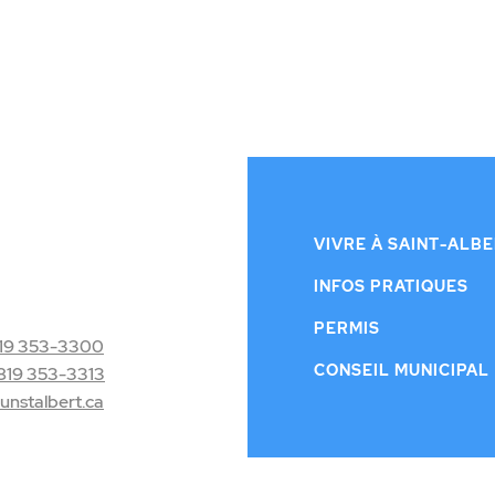
VIVRE À SAINT-ALB
INFOS PRATIQUES
PERMIS
19 353-3300
CONSEIL MUNICIPAL
819 353-3313
nstalbert.ca