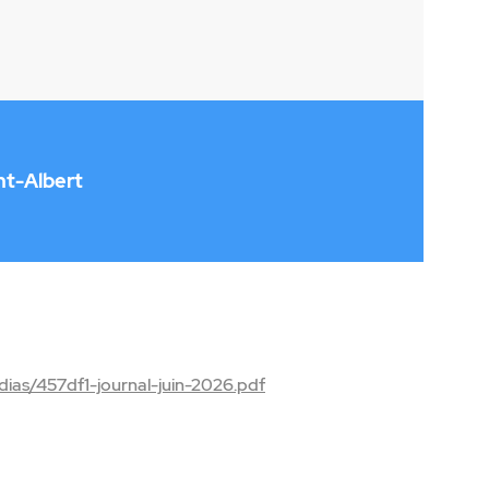
nt-Albert
ias/457df1-journal-juin-2026.pdf