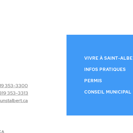
VIVRE À SAINT-ALB
INFOS PRATIQUES
PERMIS
19 353-3300
CONSEIL MUNICIPAL
819 353-3313
nstalbert.ca
CA