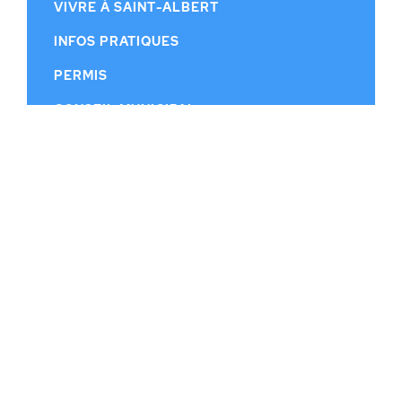
VIVRE À SAINT-ALBERT
INFOS PRATIQUES
PERMIS
CONSEIL MUNICIPAL
CALENDRIER MUNICIPAL
PUBLICATIONS
HISTOIRE
CONTACT
© MUNICIPALITÉ DE SAINT-ALBERT |
RÉALISATION WEB DGK.CA