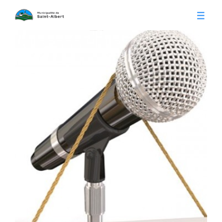
Vivre à Saint-Albert
Infos pratiques
Citoyens
Conseil municipal
Séances du conseil
Calendrier municipal
Appels d'offre
Publications
Avis publics
Histoire
Communiqués
Contact
Gestion des déchets
Membres
Parcs et loisirs