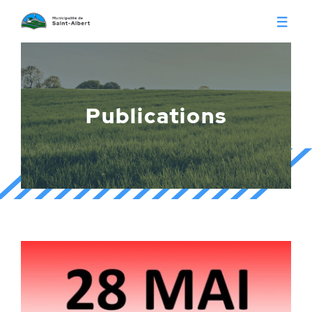
Vivre à Saint-Albert
Infos pratiques
Publications
Citoyens
Conseil municipal
Séances du conseil
Calendrier municipal
Appels d'offre
Publications
Avis publics
Histoire
Communiqués
Contact
Gestion des déchets
Membres
Parcs et loisirs