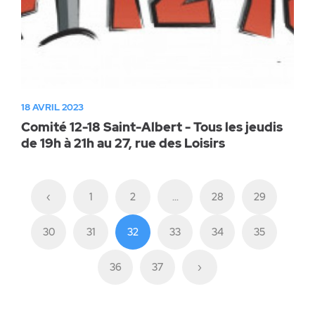
18 AVRIL 2023
Comité 12-18 Saint-Albert - Tous les jeudis
de 19h à 21h au 27, rue des Loisirs
‹
1
2
...
28
29
30
31
32
33
34
35
36
37
›