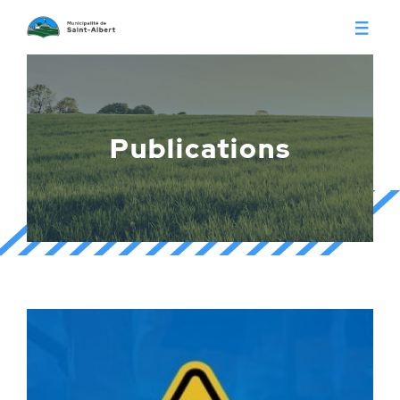
Vivre à Saint-Albert
Infos pratiques
Publications
Citoyens
Conseil municipal
Séances du conseil
Calendrier municipal
Appels d'offre
Publications
Avis publics
Histoire
Communiqués
Contact
Gestion des déchets
Membres
Parcs et loisirs