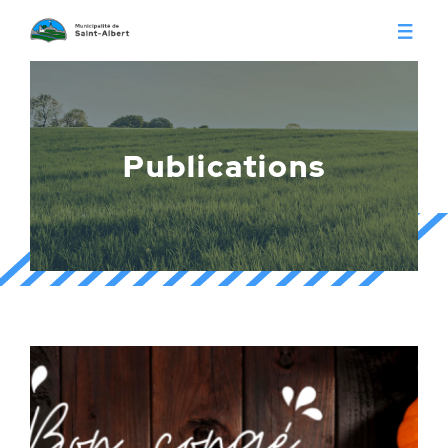
Vivre à Saint-Albert
Infos pratiques
Publications
Citoyens
Conseil municipal
Séances du conseil
Calendrier municipal
Appels d'offre
Publications
Avis publics
Histoire
Communiqués
Contact
Gestion des déchets
Membres
Parcs et loisirs