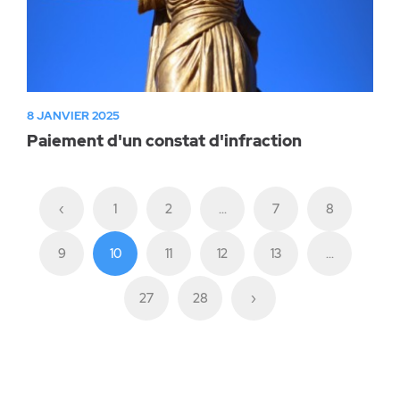
8 JANVIER 2025
Paiement d'un constat d'infraction
‹
1
2
...
7
8
9
10
11
12
13
...
27
28
›