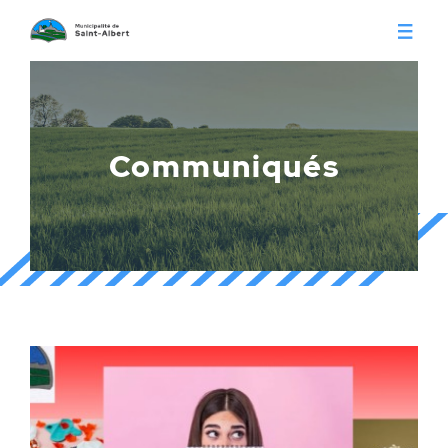
Vivre à Saint-Albert
Infos pratiques
Communiqués
Citoyens
Conseil municipal
Séances du conseil
Calendrier municipal
Appels d'offre
Publications
Avis publics
Histoire
Communiqués
Contact
Gestion des déchets
Membres
Parcs et loisirs